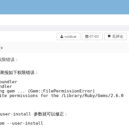
voidcat
voidcat
07-03
无评论
v
权限错误：
时，如果报如下权限错误：
bundler
ndler
ng gem ... (Gem::FilePermissionError)
ite permissions for the /Library/Ruby/Gems/2.6.0 d
ser-install 参数就可以修正：
em --user-install