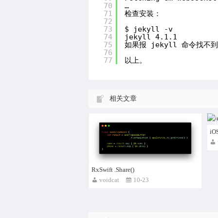
70
…
71
检查安装：
72
73
$ jekyll -v          
74
jekyll 4.1.1
75
如果报 jekyll 命令找不
76
77
以上。
当你使用 RxSwift 和 Rx 时，你会不时
地发现一些新的信息，这些信息对你
来说并不是那么明显，…
相关文章
复
【h
iO
d
RxSwift .Share()
voidcat
10-23