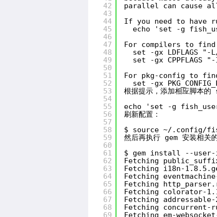
42
parallel can cause al
43
44
If you need to have r
45
echo 'set -g fish_u
46
47
For compilers to find
48
set -gx LDFLAGS "-L
49
set -gx CPPFLAGS "-
50
51
For pkg-config to fin
52
set -gx PKG_CONFIG_
53
根据提示，添加相应脚本的 s
54
55
echo 'set -g fish_use
56
刷新配置：
57
58
$ source ~/.config/fi
59
然后再执行 gem 安装相
60
61
$ gem install --user-
62
Fetching public_suffi
63
Fetching i18n-1.8.5.g
64
Fetching eventmachine
65
Fetching http_parser.
66
Fetching colorator-1.
67
Fetching addressable-
68
Fetching concurrent-r
69
Fetching em-websocket