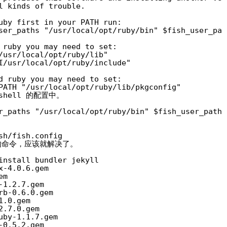
l kinds of trouble.
uby first in your PATH run:
ser_paths "/usr/local/opt/ruby/bin" $fish_user_pat
 ruby you may need to set:
/usr/local/opt/ruby/lib"
I/usr/local/opt/ruby/include"
d ruby you may need to set:
PATH "/usr/local/opt/ruby/lib/pkgconfig"
hell 的配置中。
r_paths "/usr/local/opt/ruby/bin" $fish_user_paths
sh/fish.config
关的命令，应该就解决了。
install bundler jekyll
x-4.0.6.gem
em
-1.2.7.gem
rb-0.6.0.gem
1.0.gem
2.7.0.gem
uby-1.1.7.gem
-0.5.2.gem