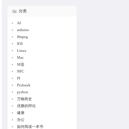
分类
ATH,
AI
arduino
ffmpeg
IOS
Linux
Mac
M选
NFC
PI
Pixhawk
息会有如下提示：
python
万物简史
优雅的辩论
健康
办公
如何阅读一本书
sion in