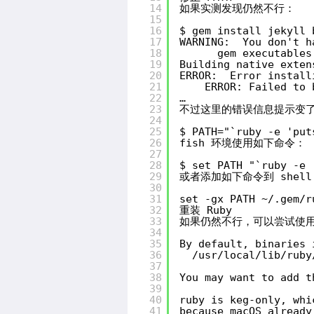
14
如果实测发现仍然不行：
15
16
$ gem install jekyll 
17
WARNING:  You don't h
18
gem executables
19
Building native exten
20
ERROR:  Error install
21
ERROR: Failed to 
22
…
23
不过这里的错误信息提示变了，
24
25
$ PATH="`ruby -e 'put
26
fish 环境使用如下命令：
27
28
$ set PATH "`ruby -e 
29
或者添加如下命令到 shel
30
31
set -gx PATH ~/.gem/r
32
重装 Ruby
33
如果仍然不行，可以尝试使用 
34
35
By default, binaries 
36
/usr/local/lib/ruby
37
38
You may want to add t
39
40
ruby is keg-only, whi
41
because macOS already