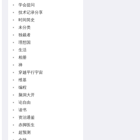
学会提问
技术记录分享
hs' >> ~/.config/fish/config.fish
时间简史
未分类
独裁者
理想国
生活
相册
禅
' >> ~/.config/fish/config.fish
穿越平行宇宙
维基
编程
脑洞大开
论自由
读书
资治通鉴
赤脚医生
超预测
金融