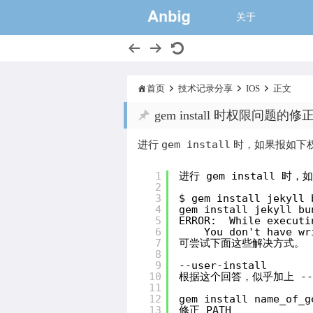
一个大的猫窝,
关于
首页
技术记录分享
IOS
正文
gem install 时权限问题的修正
gem install
进行
时，如果报如下
1
进行 gem install 
2
3
$ gem install jekyll 
4
gem install jekyll bu
5
ERROR:  While executi
6
You don't have wr
7
可尝试下面这些解决方式。
8
9
--user-install
10
根据这个回答，似乎加上 --u
11
12
gem install name_of_g
13
修正 PATH