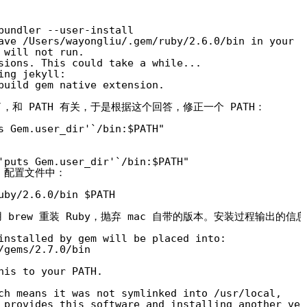
bundler --user-install
ave /Users/wayongliu/.gem/ruby/2.6.0/bin in your P
 will not run.
sions. This could take a while...
ing jekyll:
build gem native extension.
和 PATH 有关，于是根据这个回答，修正一个 PATH：
s Gem.user_dir'`/bin:$PATH"
'puts Gem.user_dir'`/bin:$PATH"
l 配置文件中：
uby/2.6.0/bin $PATH
brew 重装 Ruby，抛弃 mac 自带的版本。安装过程输出的信
installed by gem will be placed into:
/gems/2.7.0/bin
his to your PATH.
ch means it was not symlinked into /usr/local,
 provides this software and installing another ver