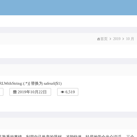
voidcat
首页
2019
10 月
LWithString:(.*)] 替换为 safeurl($1)
2019年10月22日
6,519
己熟悉的事情，利用自己热衷的题材，才能快速、轻易地学会当众说话。 三个