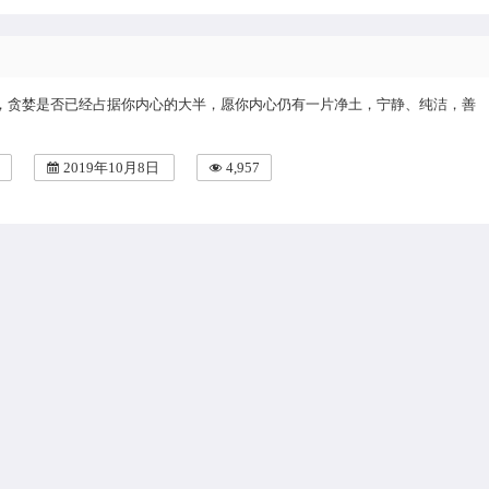
，贪婪是否已经占据你内心的大半，愿你内心仍有一片净土，宁静、纯洁，善
2019年10月8日
4,957