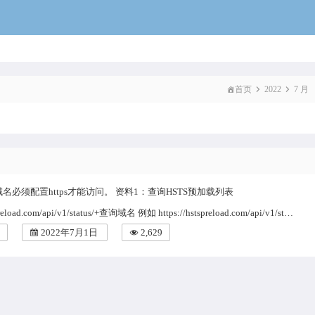
voidcat
首页
2022
7 月
p域名必须配置https才能访问。 资料1：查询HSTS预加载列表
spreload.com/api/v1/status/+查询域名 例如 https://hstspreload.com/api/v1/st…
2022年7月1日
2,629