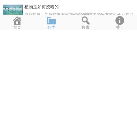
植物是如何授粉的
自花授粉，异花授粉 有性繁殖植物的主要授粉方式可分为 自花
2024年5月25日
2,291
首页
分类
搜索
关于
无线电波源
宇宙射电源是在外太空散发强烈的无线电波的天体。无线电辐射来
2024年4月28日
1,792
猫的眼睛为什么会发光
实际上，猫的眼睛并不会真正地发光，而是表现出一种发光的现象
2023年8月3日
2,819
什么是纳粹主义？
纳粹主义（德语：Nationalsozialismus，意即国家社会主义
2023年7月19日
2,654
三观是指哪三观
"三观"一词通常在中国文化中使用，是指一个人的基本价值观、
2023年5月22日
2,480
花为什么要浇水