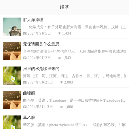
维基
胖大海原理
1．化学成分：种子外层含胖大海素，果皮含半乳糖、戊糖（主
2024年9月5日
1,434
无保请回是什么意思
台湾网站“法律百科”的信息品示，无保请回是指在检察官或法
2024年9月2日
1,543
河里的水是哪里来的
河流（江、河、江河、河道，古称水、川、河川，局地称溪、港
2024年8月21日
2,093
曲唑酮
曲唑酮（英语：Trazodone）是一种口服抗抑郁药Trazodone Hydrochloride. The
2024年8月13日
1,680
苯乙胺
苯乙胺（英语：phenethylamine或PEA），或称β-苯乙胺、2