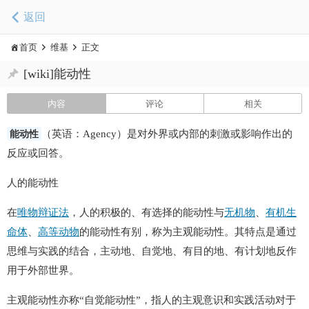
返回
首页
维基
正文
[wiki]能动性
内容
评论
相关
能动性
（英语：Agency）是对外界或内部的刺激或影响作出的
反应或回答。
人的能动性
在
唯物辩证法
，人的积极的、有选择的能动性与
无机物
、
有机生
命体
、
高等动物
的能动性有别，称为主观能动性。其特点是通过
思维与实践的结合，主动地、自觉地、有目的地、有计划地反作
用于外部世界。
主观能动性亦称“自觉能动性”，指人的主观意识和实践活动对于