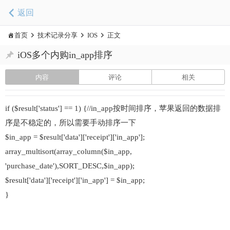
返回
首页
技术记录分享
IOS
正文
iOS多个内购in_app排序
内容
评论
相关
if ($result['status'] == 1) {//in_app按时间排序，苹果返回的数据排
序是不稳定的，所以需要手动排序一下
$in_app = $result['data']['receipt']['in_app'];
array_multisort(array_column($in_app,
'purchase_date'),SORT_DESC,$in_app);
$result['data']['receipt']['in_app'] = $in_app;
}