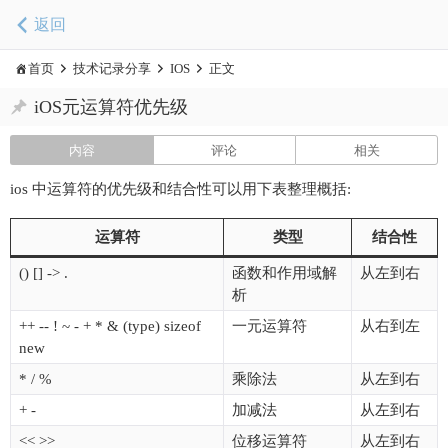
返回
首页
技术记录分享
IOS
正文
iOS元运算符优先级
内容
评论
相关
ios 中运算符的优先级和结合性可以用下表整理概括:
运算符
类型
结合性
() [] -> .
函数和作用域解
从左到右
析
++ -- ! ~ - + * & (type) sizeof
一元运算符
从右到左
new
* / %
乘除法
从左到右
+ -
加减法
从左到右
<< >>
位移运算符
从左到右