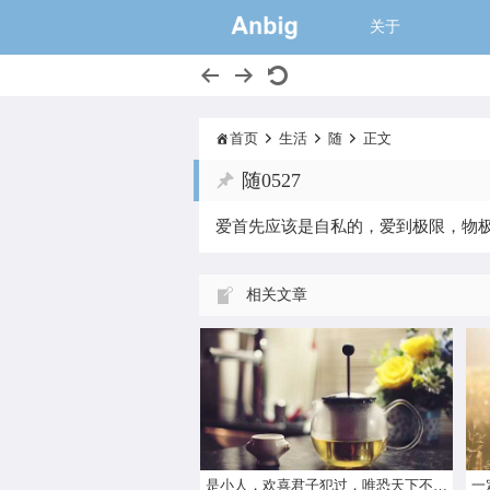
一个大的猫窝,
关于
首页
生活
随
正文
随0527
爱首先应该是自私的，爱到极限，物
相关文章
是小人，欢喜君子犯过，唯恐天下不乱也；是君子，耻听小人之恶，不忍世间纷争也。
一