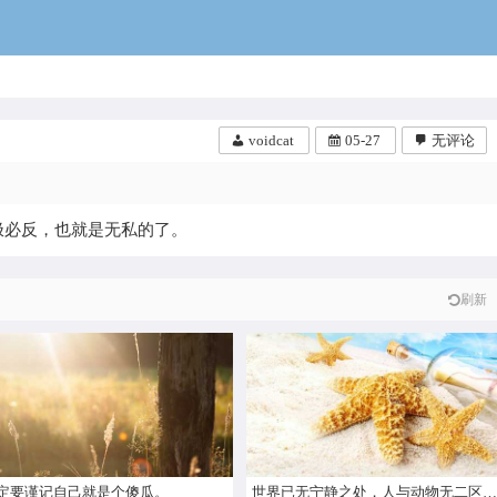
voidcat
voidcat
05-27
无评论
极必反，也就是无私的了。
刷新
定要谨记自己就是个傻瓜。
世界已无宁静之处，人与动物无二区别，贪婪自私存在每个人的身上。摧毁所有是最好的选择。