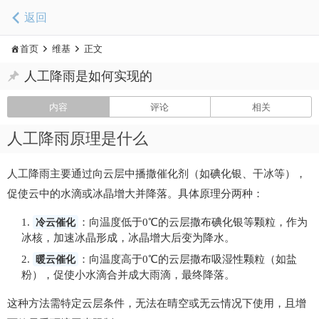
返回
首页
维基
正文
人工降雨是如何实现的
内容
评论
相关
人工降雨原理是什么
人工降雨主要通过向云层中播撒催化剂（如碘化银、干冰等），
促使云中的水滴或冰晶增大并降落。具体原理分两种：
冷云催化
：向温度低于0℃的云层撒布碘化银等颗粒，作为
冰核，加速冰晶形成，冰晶增大后变为降水。
暖云催化
：向温度高于0℃的云层撒布吸湿性颗粒（如盐
粉），促使小水滴合并成大雨滴，最终降落。
这种方法需特定云层条件，无法在晴空或无云情况下使用，且增