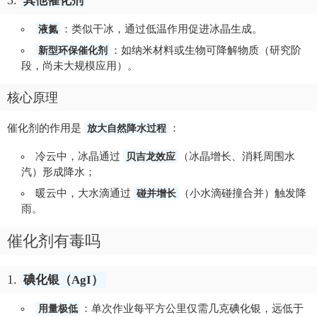
3.
其他催化剂
液氮
：类似干冰，通过低温作用促进冰晶生成。
新型环保催化剂
：如纳米材料或生物可降解物质（研究阶
段，尚未大规模应用）。
核心原理
催化剂的作用是
放大自然降水过程
：
冷云中，冰晶通过
贝吉龙效应
（冰晶增长、消耗周围水
汽）形成降水；
暖云中，大水滴通过
碰并增长
（小水滴碰撞合并）触发降
雨。
催化剂有毒吗
1.
碘化银（AgI）
用量极低
：单次作业每平方公里仅需几克碘化银，远低于