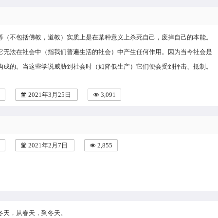
等（不包括佛教，道教）实质上是在某种意义上杀死自己，废掉自己的本能。
它无法在社会中（指我们普遍生活的社会）中产生任何作用。因为当今社会是
构成的。当这些学说威胁到社会时（如降低生产）它们便会受到抨击、抵制。
2021年3月25日
3,091
2021年2月7日
2,855
冬天，从春天，到冬天。