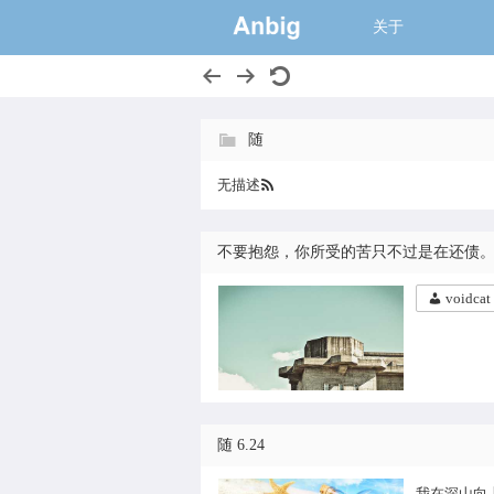
一个大的猫窝,
关于
随
无描述
不要抱怨，你所受的苦只不过是在还债
voidcat
随 6.24
我在深山向