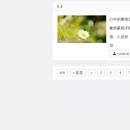
6.4
心中的事情
象的蒙面才
地，人还在
但…
voidcat
6/6
« 首页
«
2
3
4