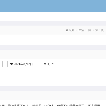
voidcat
首页
生活
随
第 6 页
。
2021年8月2日
3,021
上爬，看的见脚下的人，听得见山上的人，但我不知道我在哪里，要去哪里。