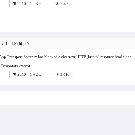
2016年1月3日
7,550
ext HTTP (http://)
ansport Security has blocked a cleartext HTTP (http://) resource load since
re. Temporary except…
2016年1月2日
3,010