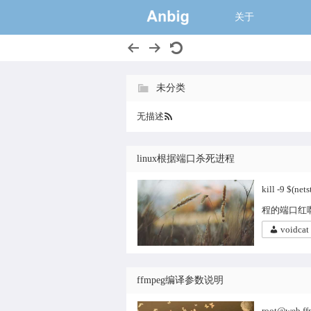
一个大的猫窝,
关于
未分类
无描述
linux根据端口杀死进程
kill -9 $(net
程的端口红
voidcat
ffmpeg编译参数说明
root@web ffm