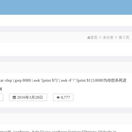
voidcat
首页
未分类
第 5 页
stat -tlnp | grep 8080 | awk '{print $7}' | awk -F '/' '{print $1}') 8080为你想杀死进
啊
2016年3月28日
8,777
peg]# ./configure --help Usage: configure [options] Options: [defaults in