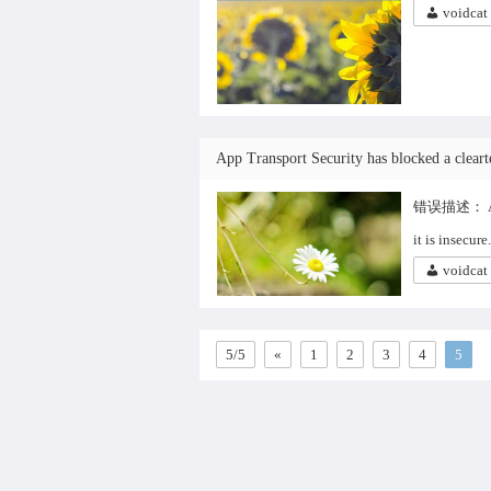
voidcat
App Transport Security has blocked a cleart
错误描述： App Tr
it is insecu
voidcat
5/5
«
1
2
3
4
5