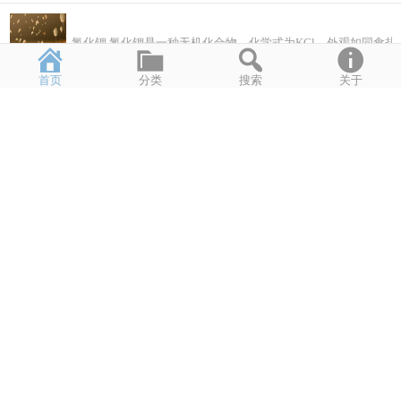
氯化钾 氯化钾是一种无机化合物，化学式为KCl，外观如同食
2021年4月23日
1,604
首页
分类
搜索
关于
大都好物不坚牢,彩云易散琉璃脆。
2021年4月12日
2,931
恶语伤人六月寒。
2021年4月6日
2,821
mac 启动静态文件服务器
python -m SimpleHTTPServer
2021年4月1日
3,352
xcode scrollview xib
概要 在Xcode11中对UIScrollView在Xib中的布局，苹果引入了Conten
2021年4月1日
2,275
随想3.25