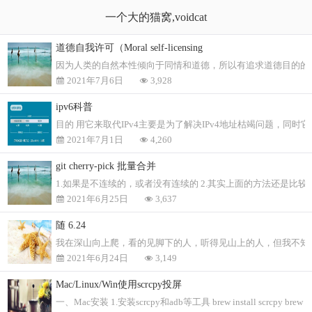
一个大的猫窝,voidcat
道德自我许可（Moral self-licensing
因为人类的自然本性倾向于同情和道德，所以有追求道德目的的责
2021年7月6日
3,928
ipv6科普
目的 用它来取代IPv4主要是为了解决IPv4地址枯竭问题，同时它
2021年7月1日
4,260
git cherry-pick 批量合并
1.如果是不连续的，或者没有连续的 2.其实上面的方法还是比较麻烦，如果是连续几个可
2021年6月25日
3,637
随 6.24
我在深山向上爬，看的见脚下的人，听得见山上的人，但我不知
2021年6月24日
3,149
Mac/Linux/Win使用scrcpy投屏
一、Mac安装 1.安装scrcpy和adb等工具 brew install scrcpy brew instal