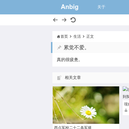
一个大的猫窝,
关于
首页
生活
正文
累觉不爱。
第一：无条件执行 第二：没有任何借
真的很疲惫。
口 第三：细节决定成败 第四：以上司
为榜样 第五：荣誉原则 第六：…
相关文章
现
到
西点军校二十二条军规