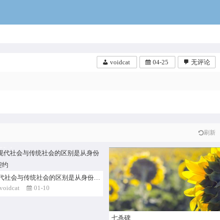
voidcat
voidcat
04-25
无评论
天生万物以养人，世人犹怨天不仁。
不知蝗蠹遍天下，苦尽苍生尽王臣。
人之生矣有贵贱，贵人长为天恩眷。
…
刷新
代社会与传统社会的区别是从身份
契约
现代社会与传统社会的区别是从身份到契约
voidcat
01-10
七杀碑