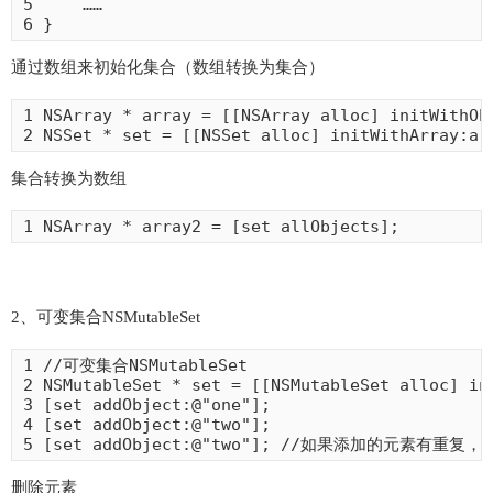
5     ……

6 }
通过数组来初始化集合（数组转换为集合）
1 NSArray * array = [[NSArray alloc] initWithOb
2 NSSet * set = [[NSSet alloc] initWithArray:ar
集合转换为数组
1 NSArray * array2 = [set allObjects];
2、可变集合NSMutableSet
1 //可变集合NSMutableSet

2 NSMutableSet * set = [[NSMutableSet alloc] ini
3 [set addObject:@"one"];

4 [set addObject:@"two"];

5 [set addObject:@"two"]; //如果添加的元素有重
删除元素