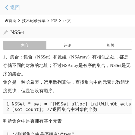
返回
首页
技术记录分享
IOS
正文
NSSet
内容
评论
相关
1、集合：集合（NSSet）和数组（NSArray）有相似之处，都是
存储不同的对象的地址；不过NSArray是有序的集合，NSSet是无
序的集合。
集合是一种哈希表，运用散列算法，查找集合中的元素比数组速
度更快，但是它没有顺序。
1 NSSet * set = [[NSSet alloc] initWithObjects:@
2 [set count]; //返回集合中对象的个数
判断集合中是否拥有某个元素
1 //判断集合中是否拥有@“two”
