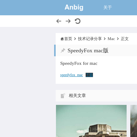
一个大的猫窝,
关于
首页
技术记录分享
Mac
正文
SpeedyFox mac版
SpeedyFox for mac
Unit Conversion 单位转换 With in
在
speedyfox_mac
下载
(into, as, …
文
相关文章