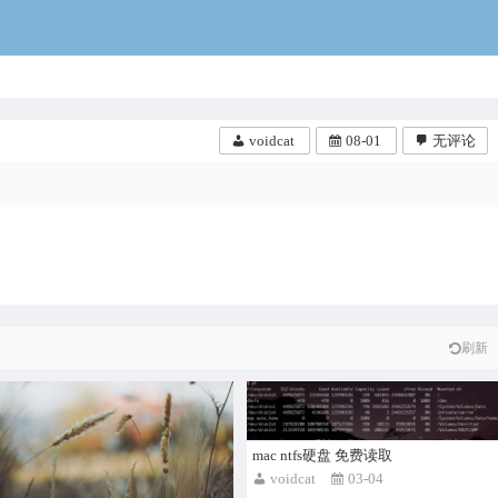
voidcat
voidcat
08-01
无评论
用户工作目录也就是~目录。 建立
件 .vimrc 然后加入一句 syntax on
1、安装https://osxfuse.github.io/ 2、
刷新
安装 brew install n…
mac ntfs硬盘 免费读取
voidcat
03-04