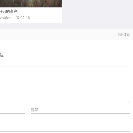
开vi的高亮
voidcat
07-18
0
条评论
注
邮箱