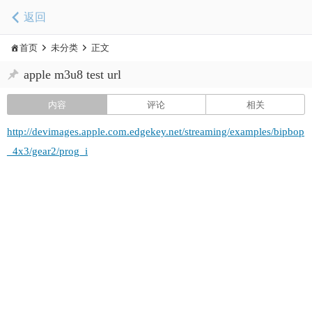
返回
首页
未分类
正文
apple m3u8 test url
内容
评论
相关
http://devimages.apple.com.edgekey.net/streaming/examples/bipbop
_4x3/gear2/prog_i