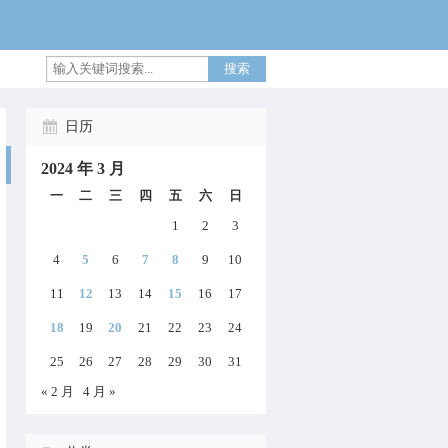
搜索
日历
2024 年 3 月
一
二
三
四
五
六
日
1
2
3
4
5
6
7
8
9
10
15, i64 %10, ptr null, ptr null) #22, !dbg !2551
11
12
13
14
15
16
17
ugs
) and include the crash backtrace.
r PATH or set the environment var `LLVM_SYMBOLIZE
18
19
20
21
22
23
24
ce(llvm::raw_ostream&amp;, int) + 56
lers() + 112
25
26
27
28
29
30
31
« 2 月
4 月 »
::~PrettyStackTraceFrontend() + 0
(llvm::Twine const&amp;, bool) + 280