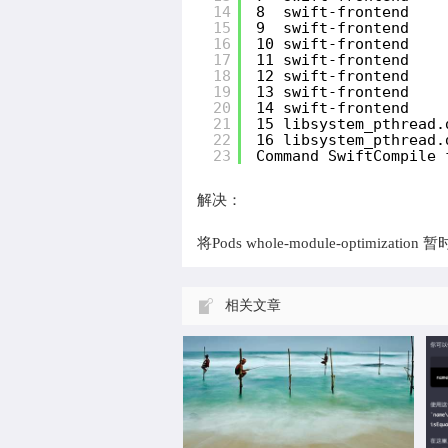
14
8  swift-frontend    
15
9  swift-frontend    
16
10 swift-frontend    
17
11 swift-frontend    
18
12 swift-frontend    
19
13 swift-frontend    
20
14 swift-frontend    
21
15 libsystem_pthread.
22
16 libsystem_pthread.
23
Command SwiftCompile 
解决：
na
设备尺寸或平台 屏幕快照尺寸 要求
将Pods whole-module-optimization 
is
屏幕快照源 6.5 英寸（iPhone XS
Max、iPhon…
相关文章