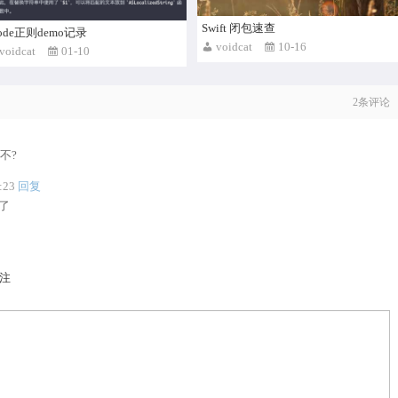
Swift 闭包速查
code正则demo记录
voidcat
10-16
voidcat
01-10
2
条评论
不?
:23
回复
好了
注