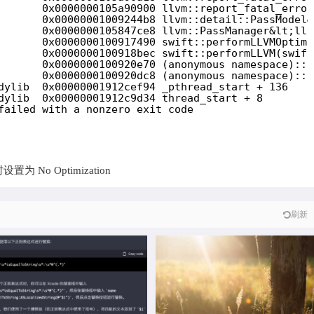
       0x0000000105a90900 llvm::report_fatal_error
       0x00000001009244b8 llvm::detail::PassModel&
       0x0000000105847ce8 llvm::PassManager&lt;llv
       0x0000000100917490 swift::performLLVMOptimi
       0x0000000100918bec swift::performLLVM(swift
       0x0000000100920e70 (anonymous namespace)::L
       0x0000000100920dc8 (anonymous namespace)::L
dylib  0x00000001912cef94 _pthread_start + 136
dylib  0x00000001912c9d34 thread_start + 8
failed with a nonzero exit code
me\sisEqualToString\s:\s@"(.)" name
基础语法 例 自动推测类型（省略参
暂时设置为 No Optimization
EqualToStr…
数） 隐式返回 简写参数 尾随闭包 更
多参考https://www…
刷新