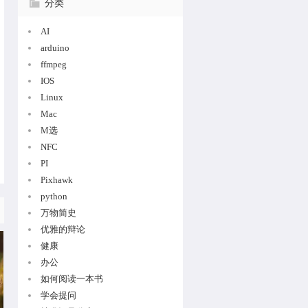
分类
(llvm::Twine const&amp;, bool) + 0
lt;llvm::Module, llvm::VerifierPass, llvm::Preser
m::Module, llvm::AnalysisManager&lt;llvm::Module>
AI
zations(swift::IRGenOptions const&amp;, llvm::Mod
arduino
::IRGenOptions const&amp;, swift::DiagnosticEngin
LVMCodeGenThreads::Thread::run() + 156
ffmpeg
LVMCodeGenThreads::runThread(void*) + 12
IOS
Linux
Mac
M选
NFC
PI
Pixhawk
python
万物简史
优雅的辩论
健康
办公
如何阅读一本书
学会提问