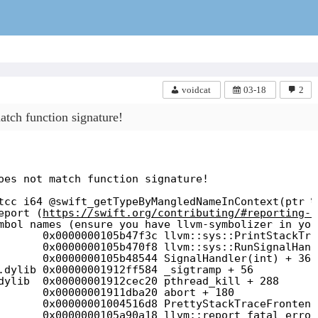
voidcat
voidcat
03-18
2
atch function signature!
oes not match function signature!
tcc i64 @swift_getTypeByMangledNameInContext(ptr %
eport (
https://swift.org/contributing/#reporting-b
mbol names (ensure you have llvm-symbolizer in you
       0x0000000105b47f3c llvm::sys::PrintStackTra
       0x0000000105b470f8 llvm::sys::RunSignalHand
       0x0000000105b48544 SignalHandler(int) + 360
.dylib 0x00000001912ff584 _sigtramp + 56
dylib  0x00000001912cec20 pthread_kill + 288
       0x00000001911dba20 abort + 180
       0x00000001004516d8 PrettyStackTraceFrontend
       0x0000000105a90a18 llvm::report_fatal_error