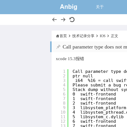
一个大的猫窝,
关于
首页
技术记录分享
IOS
正文
Call parameter type does not m
xcode 15.3报错
1
Call parameter type d
2
ptr null
3
i64  %16 = call swif
4
Please submit a bug r
5
Stack dump without sy
6
0  swift-frontend    
7
1  swift-frontend    
8
2  swift-frontend    
9
3  libsystem_platform
10
4  libsystem_pthread.
11
5  libsystem_c.dylib 
12
6  swift-frontend    
13
7  swift-frontend    