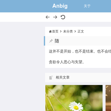
一个大的猫窝,
关于
首页
未分类
正文
随
这并不是开始，也不是结束。也不会
由特殊到一般，又由一般到特殊
x
贪欲令人恶心与失望。
击
件
相关文章