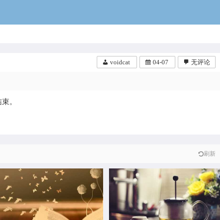
voidcat
voidcat
04-07
无评论
结束。
code7默认禁用了http明文请求， 右
别问我这是什么也别问我怎么用，我
info.plist文件，注意不要选错文
只是搬运工~~~~~【后缀改为pkg】
，有时候会有…
gdisk-1.0.1 (1)…
刷新