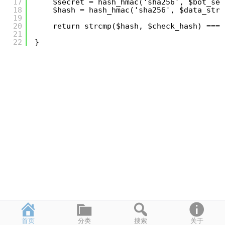
17
$secret = hash_hmac('sha256', $bot_sec
18
$hash = hash_hmac('sha256', $data_str,
19
20
return strcmp($hash, $check_hash) === 
21
22
}
首页
分类
搜索
关于