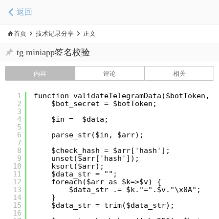
返回
首页
技术记录分享
正文
tg miniapp签名校验
内容
评论
相关
1
function validateTelegramData($botToken, $
2
$bot_secret = $botToken;
3
4
$in =  $data;
5
6
parse_str($in, $arr);
7
8
$check_hash = $arr['hash'];
9
unset($arr['hash']);
10
ksort($arr);
11
$data_str = "";
12
foreach($arr as $k=>$v) {
13
$data_str .= $k."=".$v."\x0A";
14
}
15
$data_str = trim($data_str);
16