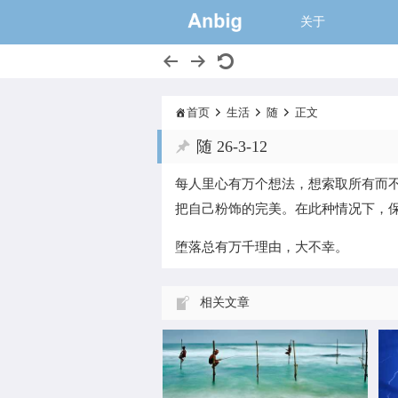
一个大的猫窝,
关于
首页
生活
随
正文
随 26-3-12
每人里心有万个想法，想索取所有而
把自己粉饰的完美。在此种情况下，
正如事物的发展一样，人的心也是在
堕落总有万千理由，大不幸。
动态变化的，彼时喜欢的东西，可能
此时便不喜欢了。
相关文章