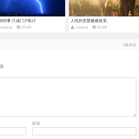
朝何事 只成门户私计
人性的贪婪极难改变。
voidcat
05-09
voidcat
05-09
0
条评论
注
邮箱