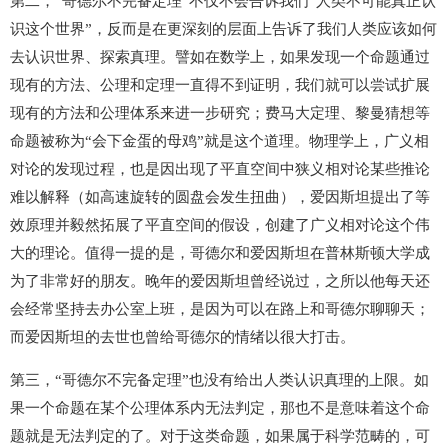
第二，“哥德尔不完备定理”不仅不会告诉我们“人类不可能真正认
识这个世界”，反而是在更深刻的层面上告诉了我们人类应该如何
去认识世界、探索真理。譬如在数学上，如果发现一个命题通过
现有的方法、公理和定理一直得不到证明，我们就可以尝试扩展
现有的方法和公理体系来进一步研究；费马大定理、黎曼猜想等
命题被称为“会下金蛋的母鸡”就是这个道理。物理学上，广义相
对论的发现过程，也是因出现了平直空间中狭义相对论某些推论
难以解释（如高速旋转的圆盘会发生扭曲），爱因斯坦提出了等
效原理并毅然拓展了平直空间的假设，创建了广义相对论这个伟
大的理论。值得一提的是，哥德尔和爱因斯坦在普林斯顿大学成
为了非常好的朋友。晚年的爱因斯坦曾经说过，之所以他每天还
会经常坚持去办公室上班，是因为可以在路上和哥德尔聊聊天；
而爱因斯坦的去世也曾给哥德尔的情绪以很大打击。
第三，“哥德尔不完备定理”也没有给出人类认识真理的上限。如
果一个命题在某个公理体系内无法判定，那也不是意味着这个命
题就是无法判定的了。对于这类命题，如果属于科学范畴的，可