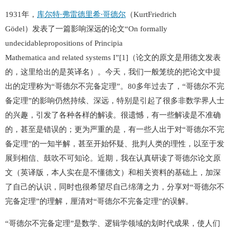
1931年，
库尔特∙弗雷德里希∙哥德尔
（KurtFriedrich
Gödel）发表了一篇影响深远的论文“On formally
undecidablepropositions of Principia
Mathematica and related systems I”[1]（论文的原文是用德文发表
的，这里给出的是英译名）。今天，我们一般笼统的把论文中提
出的定理称为“哥德尔不完备定理”。80多年过去了，“哥德尔不完
备定理”的影响仍然持续、深远，特别是引起了很多非数学界人士
的兴趣，引发了各种各样的解读。很遗憾，有一些解读是不准确
的，甚至是错误的；更为严重的是，有一些人出于对“哥德尔不完
备定理”的一知半解，甚至开始怀疑、批判人类的理性，以至于发
展到相信、鼓吹不可知论。近期，我在认真研读了哥德尔论文原
文（英译版，本人实在是不懂德文）和相关资料的基础上，加深
了自己的认识，同时也很希望尽自己绵薄之力，分享对“哥德尔不
完备定理”的理解，厘清对“哥德尔不完备定理”的误解。
“哥德尔不完备定理”是数学、逻辑学领域的划时代成果，使人们