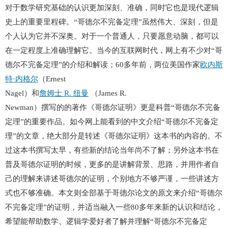
对于数学研究基础的认识更加深刻、准确，同时它也是现代逻辑
史上的重要里程碑。“哥德尔不完备定理”虽然伟大、深刻，但是
个人认为它并不深奥。对于一个普通人，只要愿意动脑，都可以
在一定程度上准确理解它。当今的互联网时代，网上有不少对“哥
德尔不完备定理”的介绍和解读；60多年前，两位美国作家
欧内斯
特·内格尔
（Ernest
Nagel）和
詹姆士 R. 纽曼
（James R.
Newman）撰写的的著作《哥德尔证明》更是科普“哥德尔不完备
定理”的重要作品。如今网上能看到的中文介绍“哥德尔不完备定
理”的文章，绝大部分是转述《哥德尔证明》这本书的内容的。不
过这本书撰写太早，有些新的结论当年尚不了解；另外这本书在
普及哥德尔证明的时候，更多的是讲解背景、思路，并用作者自
己的理解来讲述哥德尔的证明，个别地方不够严谨，一些讲述方
式也不够准确。本文则全部基于哥德尔论文的原文来介绍“哥德尔
不完备定理”的证明，并适当融入一些80多年来新的认识和结论，
希望能帮助数学、逻辑学爱好者了解并理解“哥德尔不完备定