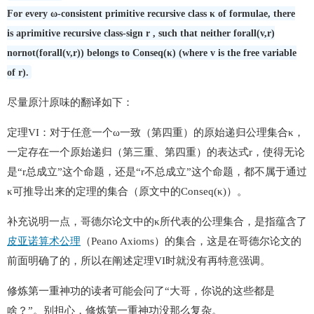
For every ω-consistent primitive recursive class κ of formulae, there
is aprimitive recursive class-sign r , such that neither forall(v,r)
nornot(forall(v,r)) belongs to Conseq(κ) (where v is the free variable
of r).
尽量原汁原味的翻译如下：
定理VI：对于任意一个ω一致（第四重）的原始递归公理集合κ，
一定存在一个原始递归（第三重、第四重）的表达式r，使得无论
是“r总成立”这个命题，还是“r不总成立”这个命题，都不属于通过
κ可推导出来的定理的集合（原文中的Conseq(κ)）。
补充说明一点，哥德尔论文中的κ所代表的公理集合，是指蕴含了
皮亚诺算术公理
（Peano Axioms）的集合，这是在哥德尔论文的
前面明确了的，所以在阐述定理VI时就没有再特意强调。
修炼第一重神功的读者可能会问了“大哥，你说的这些都是
啥？”。别担心，修炼第一重神功没那么复杂。