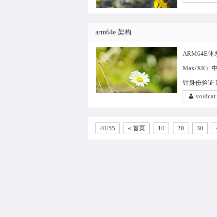
arm64e 架构
ARM64E
Max/XR）中
针身份验证 Ne
voidcat
40/55
« 首页
10
20
30