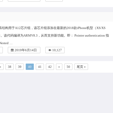
体系结构用于A12芯片组，该芯片组添加在最新的2018款iPhone机型（XS/XS
。该代码编译为ARMV8.3，从而支持新功能。即： Pointer authentication 指
sted …
2019年6月14日
10,127
«
38
39
40
41
42
»
50
尾页 »