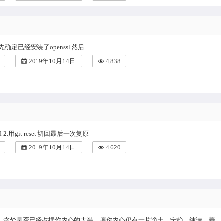
确定已经安装了openssl 然后
2019年10月14日
4,838
n -fd 2.用git reset 切回最后一次复原
2019年10月14日
4,620
，贪婪是否已经占据你内心的大半，愿你内心仍有一片净土，宁静、纯洁，善