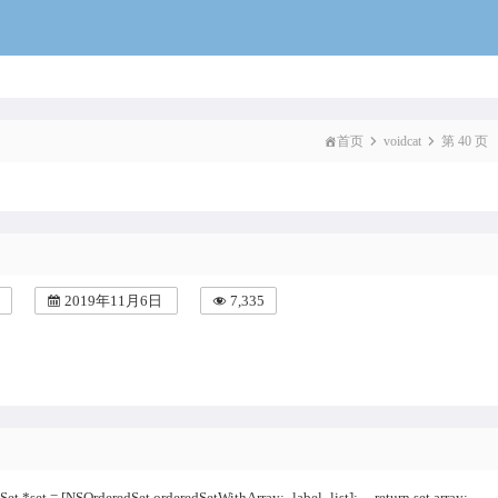
voidcat
首页
voidcat
第 40 页
2019年11月6日
7,335
 *set = [NSOrderedSet orderedSetWithArray:_label_list]; return set.array;