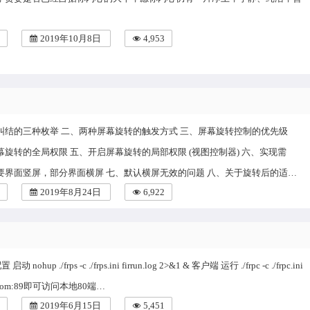
2019年10月8日
4,953
纠结的三种枚举 二、两种屏幕旋转的触发方式 三、屏幕旋转控制的优先级
旋转的全局权限 五、开启屏幕旋转的局部权限 (视图控制器) 六、实现需
要界面竖屏，部分界面横屏 七、默认横屏无效的问题 八、关于旋转后的适…
2019年8月24日
6,922
启动 nohup ./frps -c ./frps.ini firrun.log 2>&1 & 客户端 运行 ./frpc -c ./frpc.ini
x.com:89即可访问本地80端…
2019年6月15日
5,451