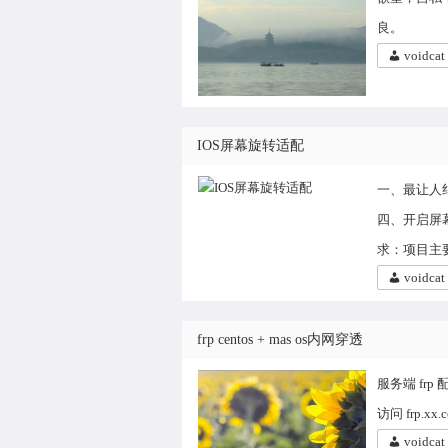
良。
voidcat
IOS屏幕旋转适配
一、最让人
四、开启屏幕
求：项目主
voidcat
frp centos + mas os内网穿透
服务端 frp 配置 
访问 frp.x
voidcat