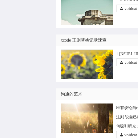
voidcat
xcode 正则替换记录速查
1.[NSURL UR
voidcat
沟通的艺术
唯有谈论自
法则 说自
何吸引听众 
voidcat