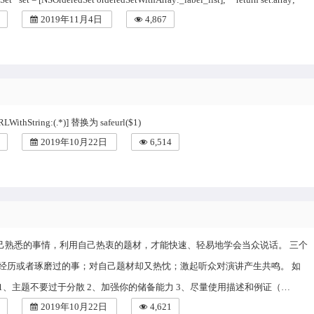
2019年11月4日
4,867
LWithString:(.*)] 替换为 safeurl($1)
2019年10月22日
6,514
己熟悉的事情，利用自己热衷的题材，才能快速、轻易地学会当众说话。 三个
己经历或者琢磨过的事；对自己题材却又热忱；激起听众对演讲产生共鸣。 如
1、主题不要过于分散 2、加强你的储备能力 3、尽量使用描述和例证（…
2019年10月22日
4,621