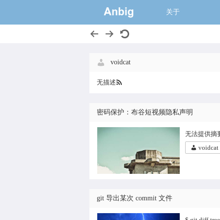
一个大的猫窝,
关于
voidcat
无描述
密码保护：布谷短视频隐私声明
无法提供摘
voidcat
git 导出某次 commit 文件
$ git diff-t