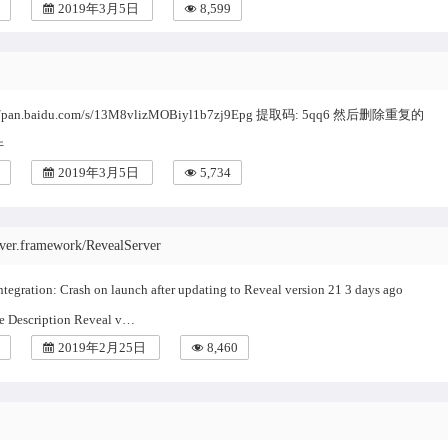
2019年3月5日
8,599
://pan.baidu.com/s/13M8vlizMOBiyl1b7zj9Epg 提取码: 5qq6 然后删除重复的
件
2019年3月5日
5,734
rver.framework/RevealServer
tegration: Crash on launch after updating to Reveal version 21 3 days ago
e Description Reveal v…
2019年2月25日
8,460