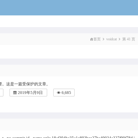
voidcat
首页
voidcat
第 41 页
要。这是一篇受保护的文章。
2019年5月9日
6,685
ree -r --no-commit-id --name-only 18af394bc35a1c893bee27bc49034a327f99f78d |