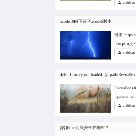
voidcat
xcode10向下兼容xcode9版本
链接: https
info.plist文
voidcat
dyld: Library not loaded: @rpath/RevealSe
CocoaPods In
Updated Issu
voidcat
[转]https到底安全在哪里？