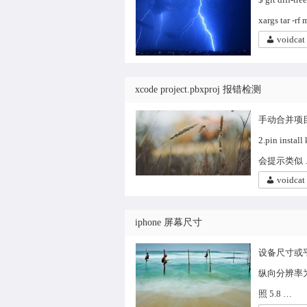
xargs tar -rf 
voidcat
xcode project.pbxproj 报错检测
手动合并项目
2.pin ins
会提示类似 
voidcat
iphone 屏幕尺寸
设备尺寸或平台
纵向分辨率为 1
照 5.8 …