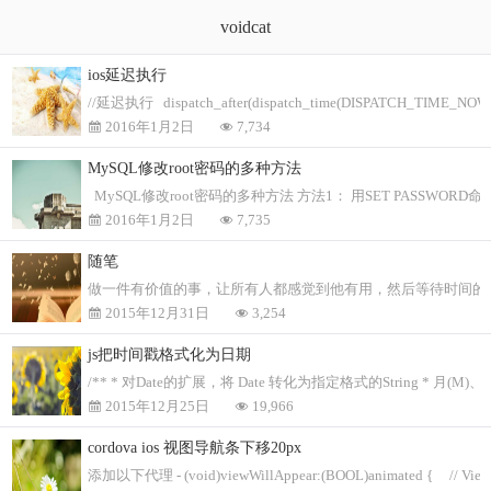
voidcat
ios延迟执行
//延迟执行 dispatch_after(dispatch_time(DISPATCH_TIME_NOW, (i
2016年1月2日
7,734
MySQL修改root密码的多种方法
MySQL修改root密码的多种方法 方法1： 用SET PASSWORD命令 m
2016年1月2日
7,735
随笔
做一件有价值的事，让所有人都感觉到他有用，然后等待时间的
2015年12月31日
3,254
js把时间戳格式化为日期
/** * 对Date的扩展，将 Date 转化为指定格式的String * 月(M
2015年12月25日
19,966
cordova ios 视图导航条下移20px
添加以下代理 - (void)viewWillAppear:(BOOL)animated { // View defaul