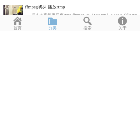
ffmpeg初探 播放rtmp
1。把本地视频推送至rtmp ffmpeg -re -i test.mp4 -c copy -f flv rtmp
2016年1月28日
13,445
首页
分类
搜索
关于
不争是非，摸石头过河，白猫黑猫。
不争是非，摸石头过河，白猫黑猫。
2016年1月26日
16,572
mac 10.11.1 下可用的gdisk
别问我这是什么也别问我怎么用，我只是搬运工~~~~~【后缀改为pkg】gdi
2016年1月25日
8,105
Linux REDIS编译
下载源代码文件https://github.com/phpredis/phpredis 解压后进入目录 运
2016年1月22日
12,933
mac iso文件烧录至u盘
【这个方法不能再mac下安装win！！！】 插入u盘，打开终端窗口 输入 diskut
2016年1月20日
7,004
随笔 2016年01月19日