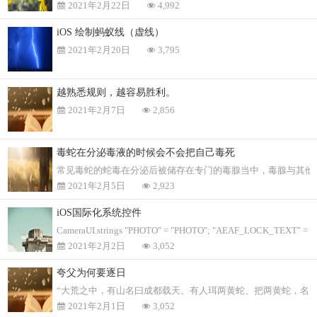
2021年2月22日
4,992
iOS 绘制蚂蚁线（虚线）
2021年2月20日
3,795
越熟悉规则，越容易胜利。
2021年2月7日
2,856
毒蛇在分泌毒液的时候会不会把自己毒死
常见毒蛇的蛇毒在分泌后被储存在专门的毒腺当中，毒腺与其他
2021年2月5日
2,923
iOS国际化系统控件
CameraUI.strings "PHOTO" = "PHOTO"; "AEAF_LOCK_TEXT" = 
2021年2月2日
3,052
夸父为何要逐日
“⼤荒之中，有⼭名⽈成都载天。有⼈珥两⻩蛇、把两⻩蛇，名⽈
2021年2月1日
3,052