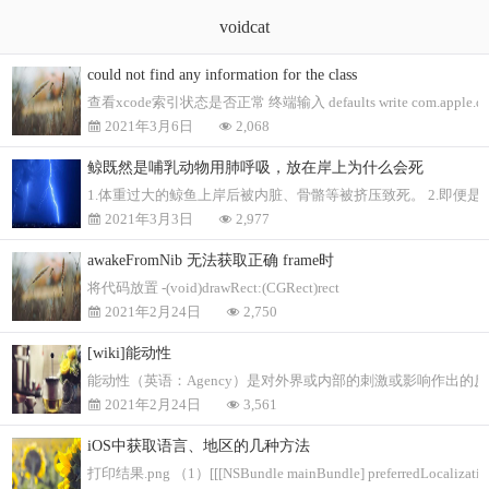
voidcat
could not find any information for the class
查看xcode索引状态是否正常 终端输入 defaults write com.apple.dt
2021年3月6日
2,068
鲸既然是哺乳动物用肺呼吸，放在岸上为什么会死
1.体重过大的鲸鱼上岸后被内脏、骨骼等被挤压致死。 2.即
2021年3月3日
2,977
awakeFromNib 无法获取正确 frame时
将代码放置 -(void)drawRect:(CGRect)rect
2021年2月24日
2,750
[wiki]能动性
能动性（英语：Agency）是对外界或内部的刺激或影响作出
2021年2月24日
3,561
iOS中获取语言、地区的几种方法
打印结果.png （1）[[[NSBundle mainBundle] preferredL