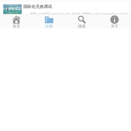
国际化无效调试
NSLog(@"Current locale: %@", [[NSLocale currentLocale] loc
2021年1月29日
2,962
首页
分类
搜索
关于
喜欢是如何产生的？
1、phenyl ethylamine(苯基乙胺):一见钟情或日久生情
2021年1月29日
3,395
胶水的原理
胶水的作用是把两个相同或者不同的固体，之间靠另一种物质的作
2021年1月19日
4,251
从春天，到冬天，从春天，到冬天。
2021年1月18日
2,064
电池原理
自1800年伏特发明了世界上第一个化学电源“伏打电堆”，电
2021年1月14日
4,124
为什么会打嗝